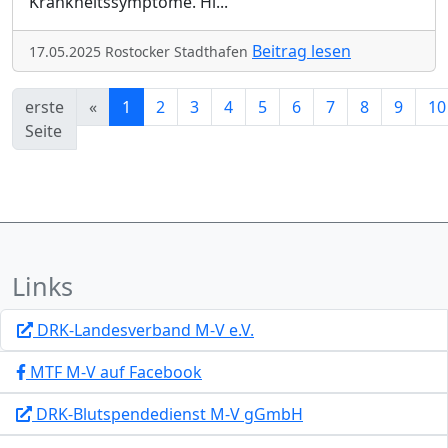
Krankheitssymptome. Hi
...
Beitrag lesen
17.05.2025 Rostocker Stadthafen
erste
«
1
2
3
4
5
6
7
8
9
10
Seite
Links
DRK-Landesverband M-V e.V.
MTF M-V auf Facebook
DRK-Blutspendedienst M-V gGmbH